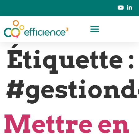
Étiquette :
#gestiond
Mettre en