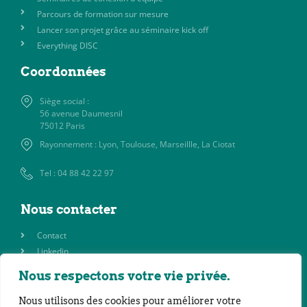
Parcours de formation sur mesure
Lancer son projet grâce au séminaire kick off
Everything DISC
Coordonnées
Siège social :
56 avenue Daumesnil
75012 Paris
Rayonnement : Lyon, Toulouse, Marseillle, La Ciotat
Tel : 04 88 42 22 97
Nous contacter
Contact
Linkedin
Nous respectons votre vie privée.
Pages légales
Nous utilisons des cookies pour améliorer votre
Mentions Légales