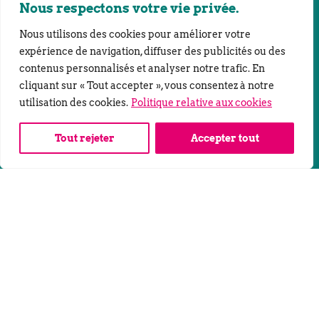
Siège social :
Nous respectons votre vie privée.
56 avenue Daumesnil
75012 Paris
Nous utilisons des cookies pour améliorer votre
Rayonnement : Lyon, Toulouse, Marseillle, La Ciotat
expérience de navigation, diffuser des publicités ou des
contenus personnalisés et analyser notre trafic. En
Tel : 04 88 42 22 97
cliquant sur « Tout accepter », vous consentez à notre
utilisation des cookies.
Politique relative aux cookies
Nous contacter
Tout rejeter
Accepter tout
Contact
Linkedin
Pages légales
Mentions Légales
Politique de confidentialité
CGV
©2023 SAS CO’3 | Réalisation : Bureau Chapeau Melon