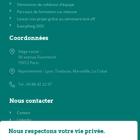
Séminaires de cohésion d'équipe
Parcours de formation sur mesure
Lancer son projet grâce au séminaire kick off
Everything DISC
Coordonnées
Siège social :
56 avenue Daumesnil
75012 Paris
Rayonnement : Lyon, Toulouse, Marseillle, La Ciotat
Tel : 04 88 42 22 97
Nous contacter
Contact
Linkedin
Nous respectons votre vie privée.
Pages légales