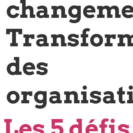
changeme
Transfor
des
organisat
Les 5 défis