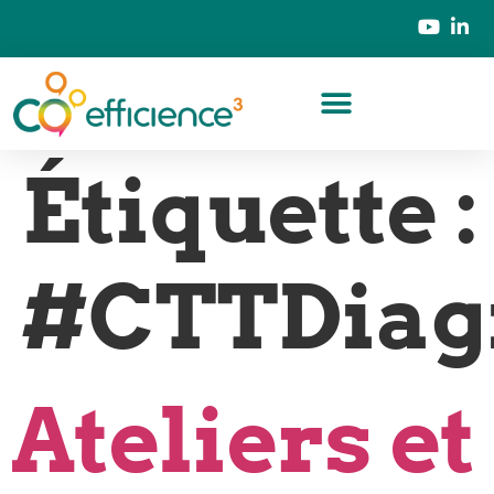
Étiquette :
#CTTDiagn
Ateliers et