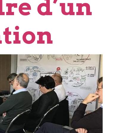
re d’un
ation