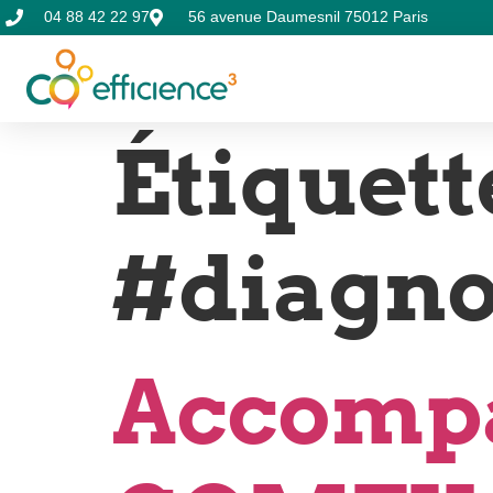
04 88 42 22 97
56 avenue Daumesnil 75012 Paris
Étiquette
#diagno
Accomp