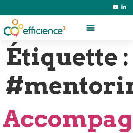
Étiquette :
#mentori
Accompag