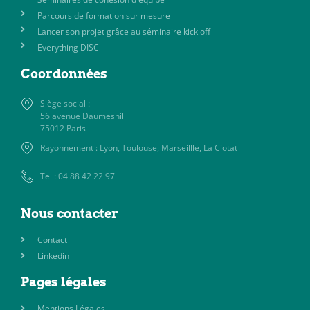
Parcours de formation sur mesure
Lancer son projet grâce au séminaire kick off
Everything DISC
Coordonnées
Siège social :
56 avenue Daumesnil
75012 Paris
Rayonnement : Lyon, Toulouse, Marseillle, La Ciotat
Tel : 04 88 42 22 97
Nous contacter
Contact
Linkedin
Pages légales
Mentions Légales