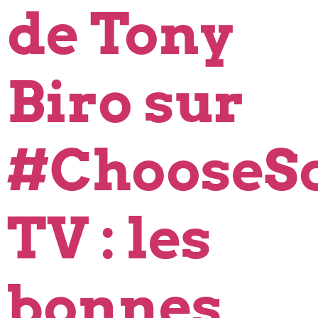
de Tony
Biro sur
#ChooseSo
TV : les
bonnes