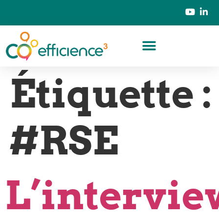
Étiquette :
#RSE
L’intervi