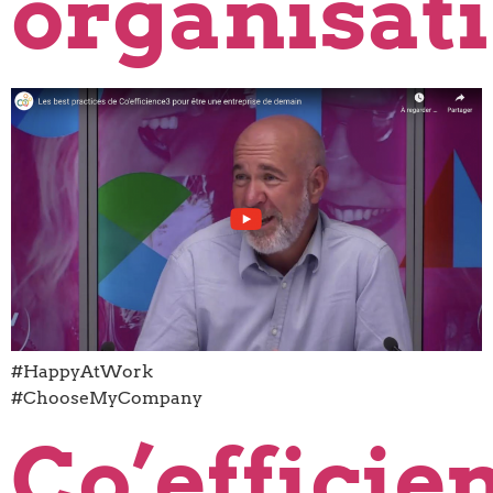
organisat
#HappyAtWork
#ChooseMyCompany
Co’efficie