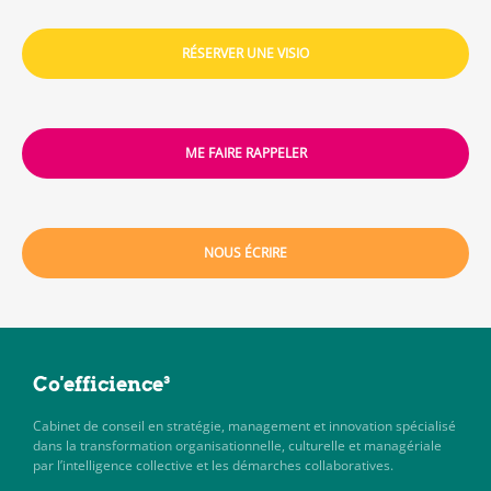
RÉSERVER UNE VISIO
ME FAIRE RAPPELER
NOUS ÉCRIRE
Co'efficience³
Cabinet de conseil en stratégie, management et innovation spécialisé
dans la transformation organisationnelle, culturelle et managériale
par l’intelligence collective et les démarches collaboratives.