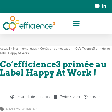
Accueil
>
Nos thématiques
>
Cohésion et motivation
>
Co’efficience3 primée au
Label Happy At Work !
Co’efficience3 primée au
Label Happy At Work !
Un article de
ebou-co3
février 6, 2024
3:48 pm
#HAPPYATWORK
,
#RSE