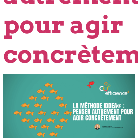
pour agir
concrètem