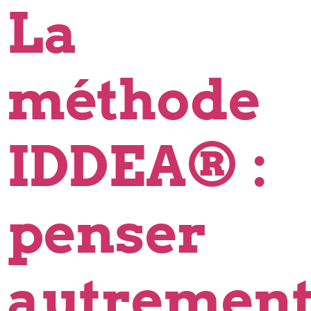
La
méthode
IDDEA® :
penser
autremen