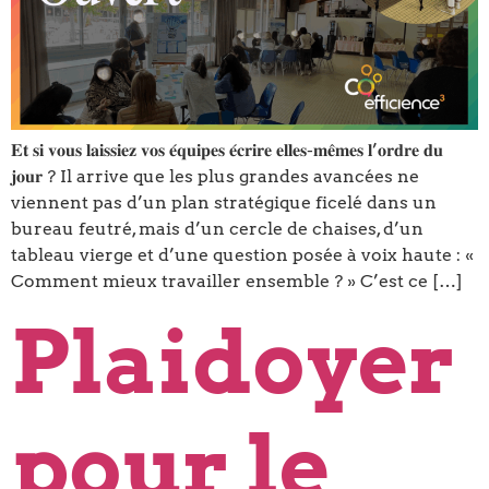
𝐄𝐭 𝐬𝐢 𝐯𝐨𝐮𝐬 𝐥𝐚𝐢𝐬𝐬𝐢𝐞𝐳 𝐯𝐨𝐬 𝐞́𝐪𝐮𝐢𝐩𝐞𝐬 𝐞́𝐜𝐫𝐢𝐫𝐞 𝐞𝐥𝐥𝐞𝐬-𝐦𝐞̂𝐦𝐞𝐬 𝐥’𝐨𝐫𝐝𝐫𝐞 𝐝𝐮
𝐣𝐨𝐮𝐫 ? Il arrive que les plus grandes avancées ne
viennent pas d’un plan stratégique ficelé dans un
bureau feutré, mais d’un cercle de chaises, d’un
tableau vierge et d’une question posée à voix haute : «
Comment mieux travailler ensemble ? » C’est ce […]
Plaidoyer
pour le