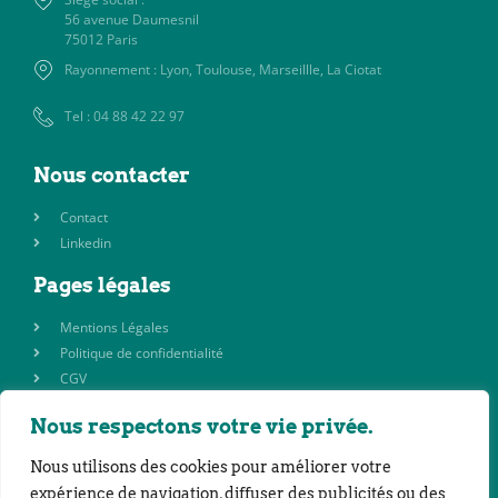
56 avenue Daumesnil
75012 Paris
Rayonnement : Lyon, Toulouse, Marseillle, La Ciotat
Tel : 04 88 42 22 97
Nous contacter
Contact
Linkedin
Pages légales
Mentions Légales
Politique de confidentialité
CGV
Nous respectons votre vie privée.
©2023 SAS CO’3 | Réalisation : Bureau Chapeau Melon
Nous utilisons des cookies pour améliorer votre
expérience de navigation, diffuser des publicités ou des