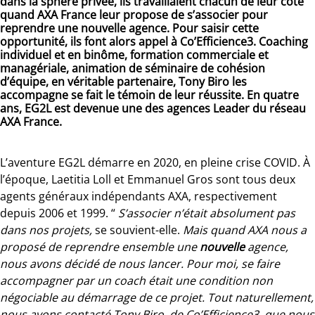
dans la sphère privée, ils travaillaient chacun de leur côté
quand AXA France leur propose de s’associer pour
reprendre une nouvelle agence. Pour saisir cette
opportunité, ils font alors appel à Co’Efficience3. Coaching
individuel et en binôme, formation commerciale et
managériale, animation de séminaire de cohésion
d’équipe, en véritable partenaire, Tony Biro les
accompagne se fait le témoin de leur réussite. En quatre
ans, EG2L est devenue une des agences Leader du réseau
AXA France.
L’aventure EG2L démarre en 2020, en pleine crise COVID. À
l’époque, Laetitia Loll et Emmanuel Gros sont tous deux
agents généraux indépendants AXA, respectivement
depuis 2006 et 1999. “
S’associer n’était absolument pas
dans nos projets,
se souvient-elle.
Mais quand AXA nous a
proposé de reprendre ensemble une
nouvelle
agence,
nous avons décidé de nous lancer. Pour moi, se faire
accompagner par un coach était une condition non
négociable au démarrage de ce projet. Tout naturellement,
nous avons contacté Tony Biro, de Co’Efficience3, que nous