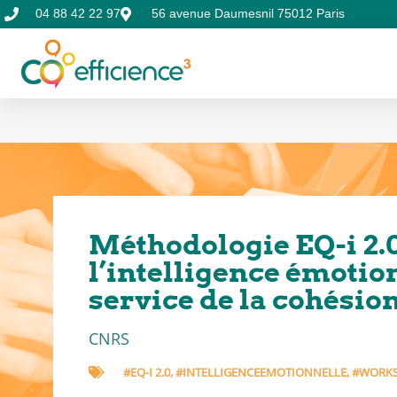
04 88 42 22 97
56 avenue Daumesnil 75012 Paris
Méthodologie EQ-i 2.
l’intelligence émotio
service de la cohésio
CNRS
#EQ-I 2.0
,
#INTELLIGENCEEMOTIONNELLE
,
#WORK