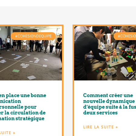
#COHESIONDEQUIPE
#COHESI
en place une bonne
Comment créer une
ication
nouvelle dynamique
rsonnelle pour
d’équipe suite à la fu
er la circulation de
deux services
mation stratégique
LIRE LA SUITE »
SUITE »