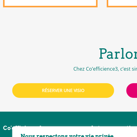
Parlo
Chez Co’efficience3, c’est 
RÉSERVER UNE VISIO
Co'efficience³
Autres expertis
Nous respectons votre vie privée.