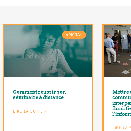
#DIGITAL
Comment réussir son
Mettre 
séminaire à distance
commun
interpe
fluidifi
LIRE LA SUITE »
l’infor
LIRE LA 