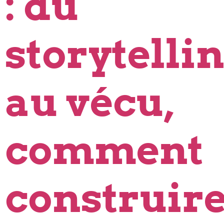
: du
storytelli
au vécu,
comment
construir