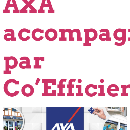
AXA
accompag
par
Co’Efficie