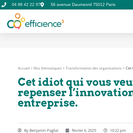
04 88 42 22 97
56 avenue Daumesnil 75012 Paris
Accueil
>
Nos thématiques
>
Transformation des organisations
>
Cet 
Cet idiot qui vous veu
repenser l’innovation
entreprise.
By
Benjamin Pagliaï
février 6, 2025
10:22 pm