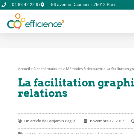
04 88 42 22 97
56 avenue Daumesnil 75012 Paris
Accueil
>
Nos thématiques
>
Méthodes à découvrir
>
La facilitation g
La facilitation graph
relations
Un article de
Benjamin Pagliaï
novembre 17, 2017