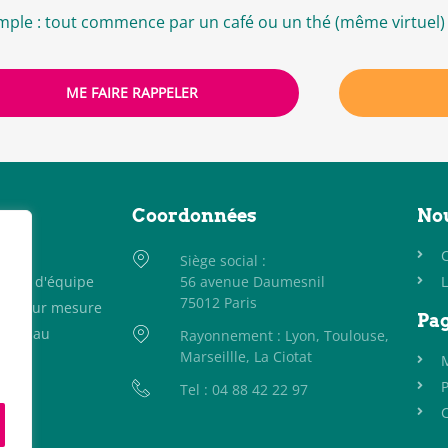
simple : tout commence par un café ou un thé (même virtuel) 
ME FAIRE RAPPELER
es
Coordonnées
Nou
DEA
Siège social :
ésion d'équipe
56 avenue Daumesnil
75012 Paris
tion sur mesure
Pag
grâce au
Rayonnement : Lyon, Toulouse,
Marseillle, La Ciotat
P
Tel : 04 88 42 22 97