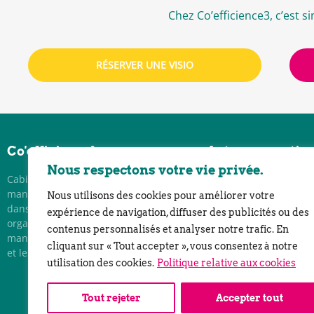
Chez Co’efficience3, c’est 
RÉSERVER UNE VISIO
Co'efficience³
Autres expertis
Nous respectons votre vie privée.
Cabinet de conseil en stratégie,
Notre méthode ID
management et innovation spécialisé
Nous utilisons des cookies pour améliorer votre
Séminaires de coh
dans la transformation
expérience de navigation, diffuser des publicités ou des
Parcours de forma
organisationnelle, culturelle et
contenus personnalisés et analyser notre trafic. En
Lancer son projet 
managériale par l’intelligence collective
cliquant sur « Tout accepter », vous consentez à notre
séminaire kick off
et les démarches collaboratives.
utilisation des cookies.
Politique relative aux cookies
Everything DISC
Tout rejeter
Accepter tout