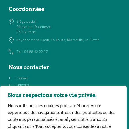
Coordonnées
Siège social :
56 avenue Daumesnil
75012 Paris
Rayonnement : Lyon, Toulouse, Marseillle, La Ciotat
Tel : 04 88 42 22 97
Nous contacter
Contact
Linkedin
Nous respectons votre vie privée.
Pages légales
Nous utilisons des cookies pour améliorer votre
Mentions Légales
expérience de navigation, diffuser des publicités ou des
Politique de confidentialité
contenus personnalisés et analyser notre trafic. En
CGV
cliquant sur « Tout accepter », vous consentez à notre