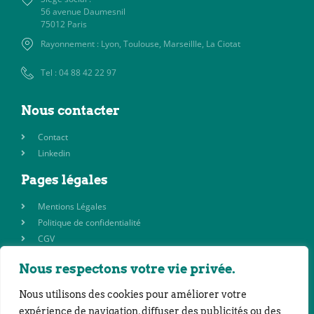
56 avenue Daumesnil
75012 Paris
Rayonnement : Lyon, Toulouse, Marseillle, La Ciotat
Tel : 04 88 42 22 97
Nous contacter
Contact
Linkedin
Pages légales
Mentions Légales
Politique de confidentialité
CGV
Nous respectons votre vie privée.
©2023 SAS CO’3 | Réalisation : Bureau Chapeau Melon
Nous utilisons des cookies pour améliorer votre
expérience de navigation, diffuser des publicités ou des