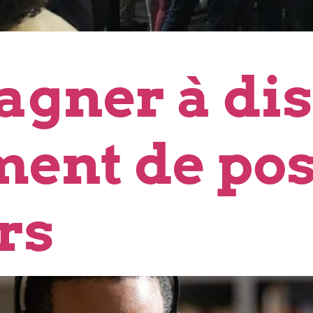
gner à dis
ent de pos
rs