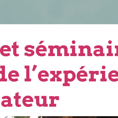
 et séminai
de l’expéri
rateur