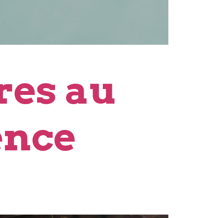
res au
ence