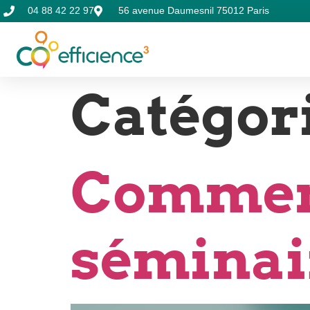
04 88 42 22 97
56 avenue Daumesnil 75012 Paris
Catégori
Comment
séminai