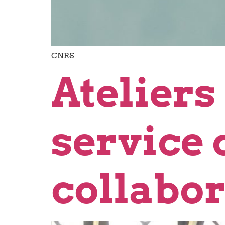
CNRS
Ateliers
service 
collabo