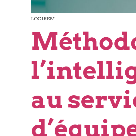
LOGIREM
Méthodol
l’intell
au servi
d’équip