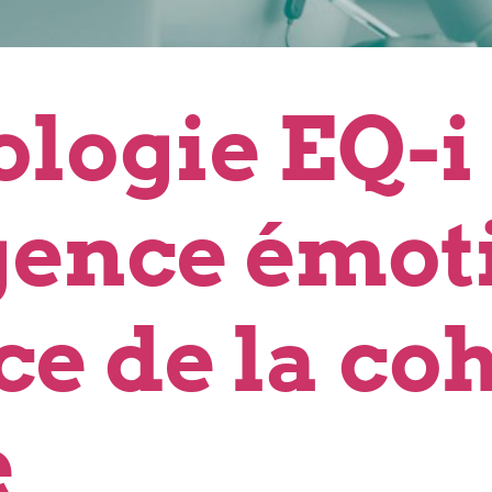
ogie EQ-i 
igence émot
ce de la co
e