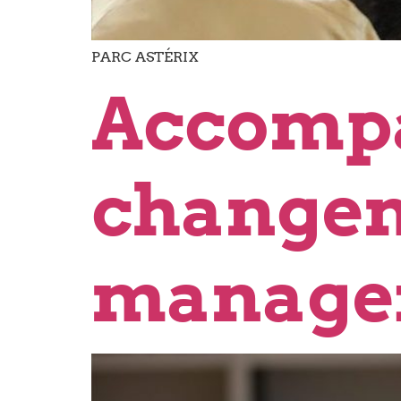
PARC ASTÉRIX
Accompa
changem
manage